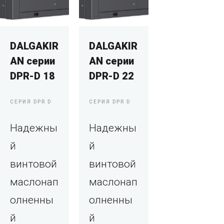
DALGAKIR
DALGAKIR
AN серии
AN серии
DPR-D 18
DPR-D 22
СЕРИЯ DPR D
СЕРИЯ DPR D
Надежны
Надежны
й
й
винтовой
винтовой
маслонап
маслонап
олненны
олненны
й
й