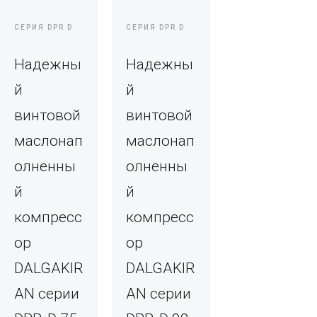
СЕРИЯ DPR D
СЕРИЯ DPR D
Надежны
Надежны
й
й
винтовой
винтовой
маслонап
маслонап
олненны
олненны
й
й
компресс
компресс
ор
ор
DALGAKIR
DALGAKIR
AN серии
AN серии