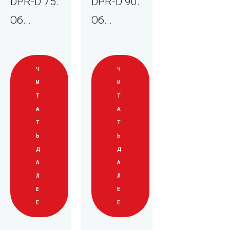
DPR-D 75.
DPR-D 90.
Об...
Об...
Ч
Ч
И
И
Т
Т
А
А
Т
Т
Ь
Ь
Д
Д
А
А
Л
Л
Е
Е
Е
Е