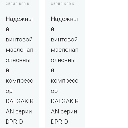
СЕРИЯ DPR D
СЕРИЯ DPR D
Надежны
Надежны
й
й
винтовой
винтовой
маслонап
маслонап
олненны
олненны
й
й
компресс
компресс
ор
ор
DALGAKIR
DALGAKIR
AN серии
AN серии
DPR-D
DPR-D