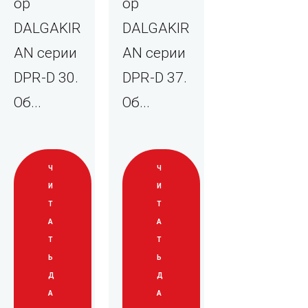
ор
ор
DALGAKIR
DALGAKIR
AN серии
AN серии
DPR-D 30.
DPR-D 37.
Об...
Об...
Ч
Ч
И
И
Т
Т
А
А
Т
Т
Ь
Ь
Д
Д
А
А