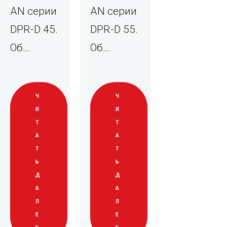
AN серии
AN серии
DPR-D 45.
DPR-D 55.
Об...
Об...
Ч
Ч
И
И
Т
Т
А
А
Т
Т
Ь
Ь
Д
Д
А
А
Л
Л
Е
Е