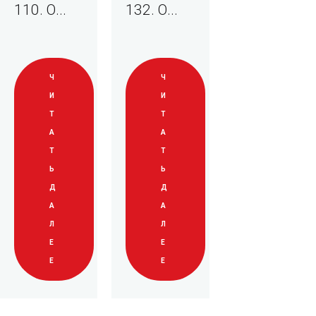
110. О...
132. О...
Ч
Ч
И
И
Т
Т
А
А
Т
Т
Ь
Ь
Д
Д
А
А
Л
Л
Е
Е
Е
Е