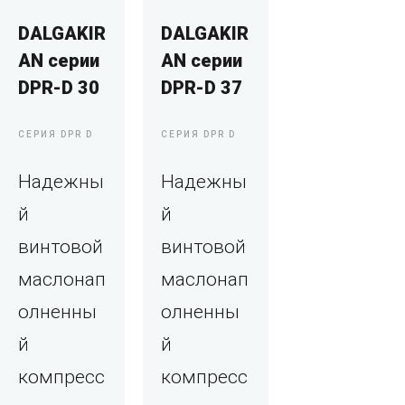
DALGAKIR
DALGAKIR
AN серии
AN серии
DPR-D 30
DPR-D 37
СЕРИЯ DPR D
СЕРИЯ DPR D
Надежны
Надежны
й
й
винтовой
винтовой
маслонап
маслонап
олненны
олненны
й
й
компресс
компресс