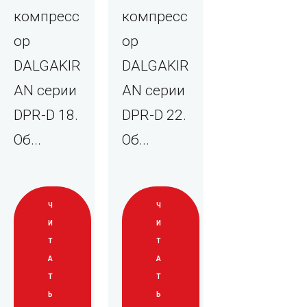
компресс
компресс
ор
ор
DALGAKIR
DALGAKIR
AN серии
AN серии
DPR-D 18.
DPR-D 22.
Об...
Об...
Ч
Ч
И
И
Т
Т
А
А
Т
Т
Ь
Ь