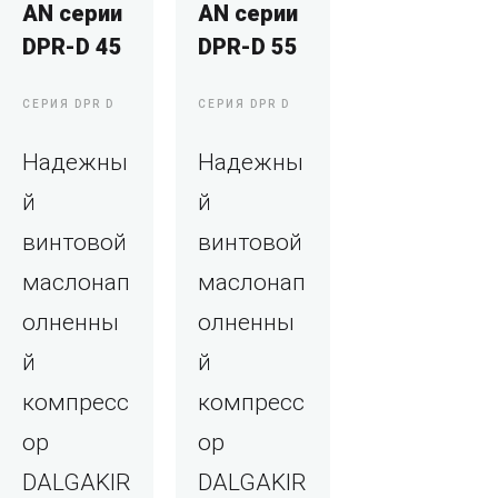
AN серии
AN серии
DPR-D 45
DPR-D 55
СЕРИЯ DPR D
СЕРИЯ DPR D
Надежны
Надежны
й
й
винтовой
винтовой
маслонап
маслонап
олненны
олненны
й
й
компресс
компресс
ор
ор
DALGAKIR
DALGAKIR