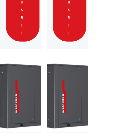
Д
Д
А
А
Л
Л
Е
Е
Е
Е