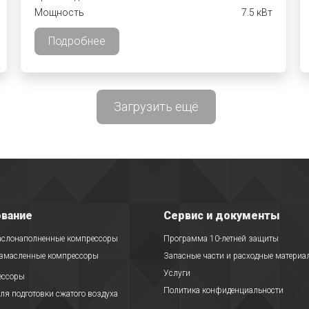
Мощность
7.5 кВт
Подробнее
Загрузить ещё
вание
Сервис и документы
аслонаполненные компрессоры
Программа 10-летней защиты
езмасленные компрессоры
Запасные части и расходные материа
Услуги
ессоры
Политика конфиденциальности
ля подготовки сжатого воздуха