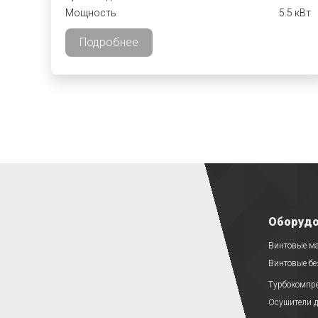
Мощность
5.5 кВт
Подробнее
Оборудо
Винтовые м
Винтовые б
Турбокомпр
Осушители д