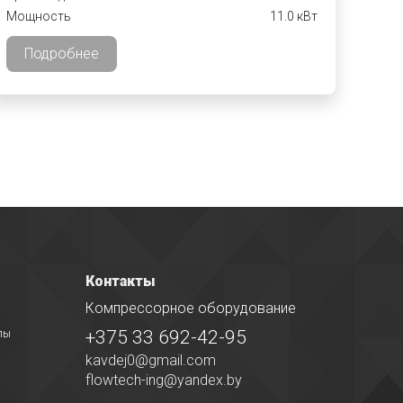
Мощность
11.0 кВт
Подробнее
Контакты
Компрессорное оборудование
+375 33 692-42-95
лы
kavdej0@gmail.com
flowtech-ing@yandex.by