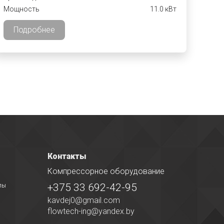
Мощность
11.0 кВт
Подробнее
Контакты
Компрессорное оборудование
+375 33 692-42-95
лы
kavdej0@gmail.com
flowtech-ing@yandex.by