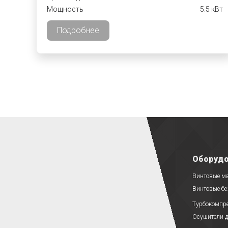
Мощность
5.5 кВт
Подробнее
Оборудо
Винтовые м
Винтовые б
Турбокомпр
Осушители д