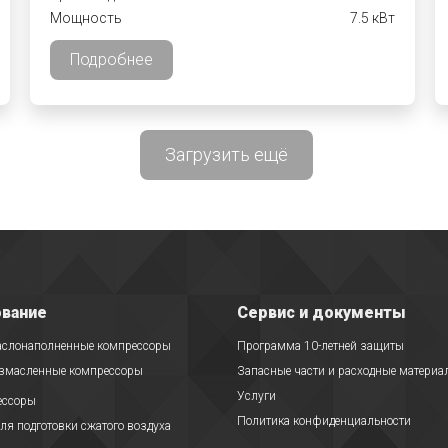
Мощность
7.5 кВт
Подробнее
Загрузить ещё
вание
Сервис и документы
аслонаполненные компрессоры
Программа 10-летней защиты
езмасленные компрессоры
Запасные части и расходные материа
Услуги
ессоры
Политика конфиденциальности
ля подготовки сжатого воздуха