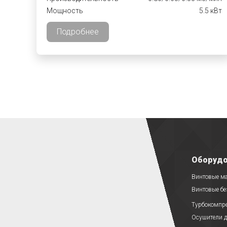
Мощность
5.5 кВт
Подробнее
Оборудо
Винтовые м
Винтовые б
Турбокомпр
Осушители д