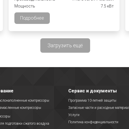
Мощность
7.5 кВт
Подробнее
Загрузить ещё
вание
Сервис и документы
аслонаполненные компрессоры
Программа 10-летней защиты
езмасленные компрессоры
Запасные части и расходные материа
Услуги
ессоры
Политика конфиденциальности
ля подготовки сжатого воздуха