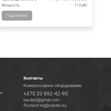
Мощность
11.0 кВт
Подробнее
Контакты
Компрессорное оборудование
+375 33 692-42-95
лы
kavdej0@gmail.com
flowtech-ing@yandex.by