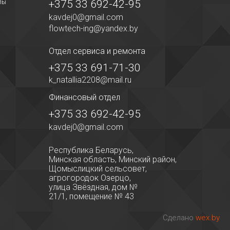
+375 33 692-42-95
лы
kavdej0@gmail.com
flowtech-ing@yandex.by
Отдел сервиса
и ремонта
+375 33 691-71-30
k_natallia2208@mail.ru
Финансовый отдел
+375 33 692-42-95
kavdej0@gmail.com
Республика Беларусь,
Минская область, Минский район,
Щомыслицкий сельсовет,
агрогородок Озерцо,
улица Звёздная, дом №
21/1, помещение № 43
Сделано
wex.by