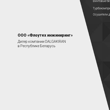
Винтовые б
Турбокомпр
Осушители д
ООО «Флоутех инжиниринг»
Дилер компании DALGAKIRAN
в Республике Беларусь