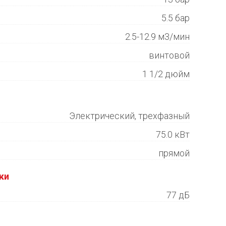
5.5 бар
2.5-12.9 м3/мин
винтовой
1 1/2 дюйм
Электрический, трехфазный
75.0 кВт
прямой
ки
77 дБ