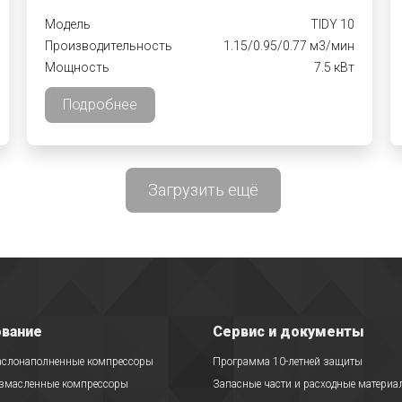
Модель
TIDY 10
Производительность
1.15/0.95/0.77 м3/мин
Мощность
7.5 кВт
Подробнее
Загрузить ещё
вание
Сервис и документы
аслонаполненные компрессоры
Программа 10-летней защиты
езмасленные компрессоры
Запасные части и расходные материа