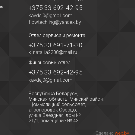
+375 33 692-42-95
лы
kavdej0@gmail.com
flowtech-ing@yandex.by
Отдел сервиса
и ремонта
+375 33 691-71-30
k_natallia2208@mail.ru
Финансовый отдел
+375 33 692-42-95
kavdej0@gmail.com
Республика Беларусь,
Минская область, Минский район,
Щомыслицкий сельсовет,
агрогородок Озерцо,
улица Звёздная, дом №
21/1, помещение № 43
Сделано
wex.by