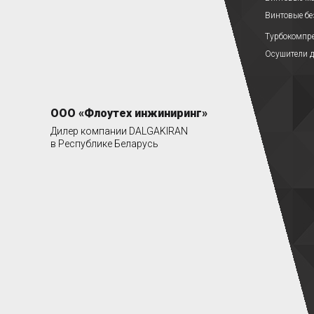
Винтовые б
Турбокомпр
Осушители д
ООО «Флоутех инжиниринг»
Дилер компании DALGAKIRAN
в Республике Беларусь