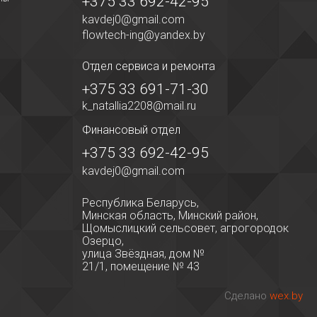
+375 33 692-42-95
kavdej0@gmail.com
flowtech-ing@yandex.by
Отдел сервиса
и ремонта
+375 33 691-71-30
k_natallia2208@mail.ru
Финансовый отдел
+375 33 692-42-95
kavdej0@gmail.com
Республика Беларусь,
Минская область, Минский район,
Щомыслицкий сельсовет, агрогородок
Озерцо,
улица Звёздная, дом №
21/1, помещение № 43
Сделано
wex.by