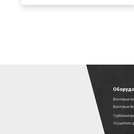
Оборудо
Винтовые м
Винтовые б
Турбокомпр
Осушители д