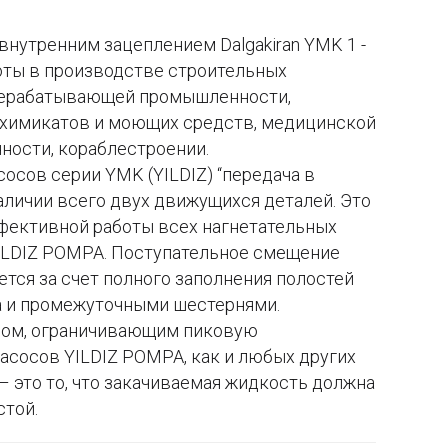
внутренним зацеплением Dalgakiran YMK 1 -
оты в производстве строительных
рерабатывающей промышленности,
 химикатов и моющих средств, медицинской
ости, кораблестроении.
осов серии YMK (YILDIZ) “передача в
аличии всего двух движущихся деталей. Это
фективной работы всех нагнетательных
ILDIZ POMPA. Поступательное смещение
тся за счет полного заполнения полостей
а и промежуточными шестернями.
ом, ограничивающим пиковую
асосов YILDIZ POMPA, как и любых других
– это то, что закачиваемая жидкость должна
стой.