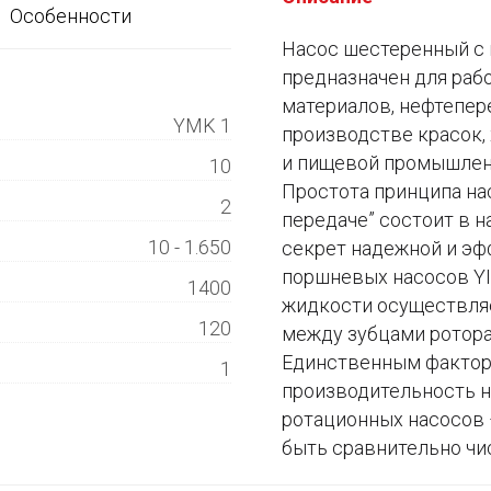
Особенности
Насос шестеренный с 
предназначен для раб
материалов, нефтепе
YMK 1
производстве красок,
и пищевой промышленн
10
Простота принципа нас
2
передаче” состоит в н
10 - 1.650
секрет надежной и эф
поршневых насосов Y
1400
жидкости осуществляе
120
между зубцами ротор
Единственным фактор
1
производительность н
ротационных насосов 
быть сравнительно чи