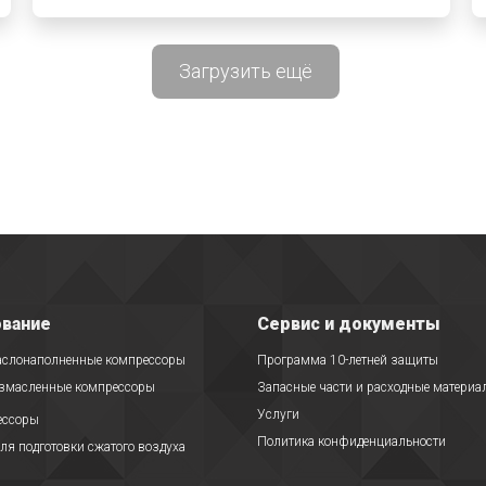
Загрузить ещё
вание
Сервис и документы
аслонаполненные компрессоры
Программа 10-летней защиты
езмасленные компрессоры
Запасные части и расходные материа
Услуги
ессоры
Политика конфиденциальности
ля подготовки сжатого воздуха