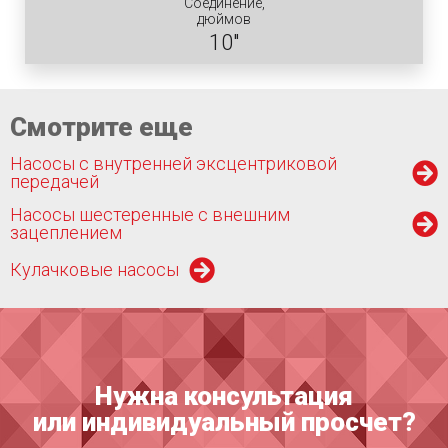
Соединение,
дюймов
10"
Смотрите еще
Насосы с внутренней эксцентриковой
передачей
Насосы шестеренные с внешним
зацеплением
Кулачковые насосы
Нужна консультация
или индивидуальный просчет?